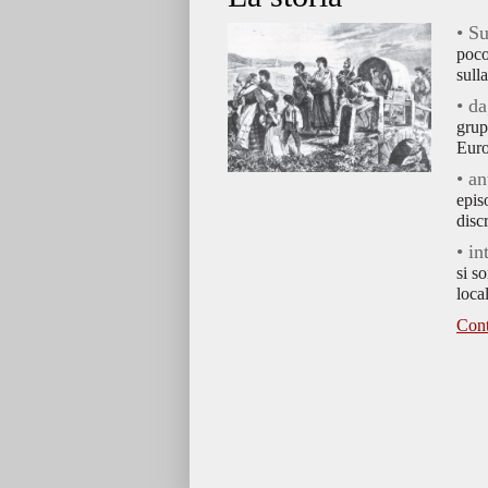
• Su
poco
sull
• da
grup
Euro
• a
epis
disc
• in
si s
loca
Cont