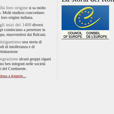
lla loro origine
si sa molto
. Molti studiosi concordano
a loro origine indiana.
gli inizi del 1400
diversi
pi cominciano a penetrare in
pa, muovendosi dai Balcani.
ntiziganismo
una storia di
odi di intolleranza e di
riminazione
tegrazione
alcuni gruppi zigani
ono ben integrati nelle società
li del Continente.
inua a leggere...