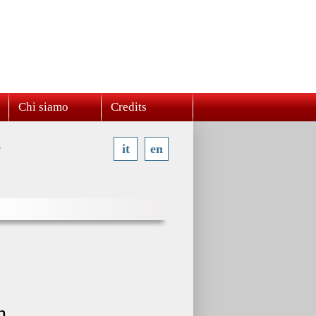
Chi siamo
Credits
it
en
m