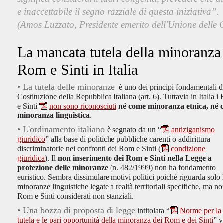
e inaccettabile il segno razziale di questa iniziativa”.
(Amos Luzzato, Presidente emerito dell'Unione delle 
La mancata tutela della minoranza
Rom e Sinti in Italia
• La tutela delle minoranze
è uno dei principi fondamentali d
Costituzione della Repubblica Italiana (art. 6). Tuttavia in Italia 
e Sinti
non sono riconosciuti
né come minoranza etnica, né
minoranza linguistica
.
• L'ordinamento italiano
è segnato da un
“
antiziganismo
giuridico
” a
lla base di politiche pubbliche carenti o addirittura
discriminatorie nei confronti dei Rom e Sinti (
condizione
giuridica
). Il
non inserimento dei Rom e Sinti
nella Legge a
protezione delle minoranze
(n. 482/1999) non ha fondamento
euristico. Sembra dissimulare motivi politici poiché riguarda solo 
minoranze linguistiche legate a realtà territoriali specifiche, ma no
Rom e Sinti considerati non stanziali.
• Una bozza di proposta di legge
intitolata “
Norme per la
tutela e le pari opportunità della minoranza dei Rom e dei Sinti
”
v