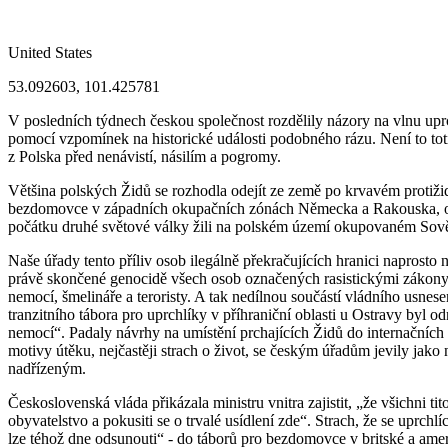
United States
53.092603, 101.425781
V posledních týdnech českou společnost rozdělily názory na vlnu upr
pomocí vzpomínek na historické události podobného rázu. Není to tot
z Polska před nenávistí, násilím a pogromy.
Většina polských Židů se rozhodla odejít ze země po krvavém protižid
bezdomovce v západních okupačních zónách Německa a Rakouska, odku
počátku druhé světové války žili na polském území okupovaném Sovět
Naše úřady tento příliv osob ilegálně překračujících hranici naprost
právě skončené genocidě všech osob označených rasistickými zákony z
nemocí, šmelináře a teroristy. A tak nedílnou součástí vládního usne
tranzitního tábora pro uprchlíky v příhraniční oblasti u Ostravy byl 
nemocí“. Padaly návrhy na umístění prchajících Židů do internačních 
motivy útěku, nejčastěji strach o život, se českým úřadům jevily jako 
nadřízeným.
Československá vláda přikázala ministru vnitra zajistit, „že všichni
obyvatelstvo a pokusiti se o trvalé usídlení zde“. Strach, že se uprchlí
lze téhož dne odsunouti“ - do táborů pro bezdomovce v britské a ame