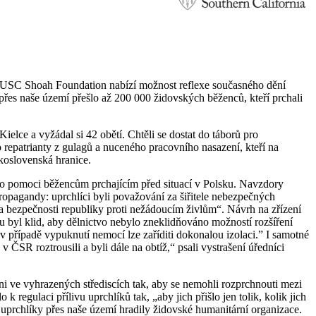
ie USC Shoah Foundation nabízí možnost reflexe současného dění
přes naše území přešlo až 200 000 židovských běženců, kteří prchali
lce a vyžádal si 42 obětí. Chtěli se dostat do táborů pro
patrianty z gulagů a nuceného pracovního nasazení, kteří na
koslovenská hranice.
ní o pomoci běžencům prchajícím před situací v Polsku. Navzdory
opagandy: uprchlíci byli považování za šiřitele nebezpečných
ka bezpečnosti republiky proti nežádoucím živlům“. Návrh na zřízení
ku byl klid, aby dělnictvo nebylo zneklidňováno možností rozšíření
v případě vypuknutí nemocí lze zaříditi dokonalou izolaci.” I samotné
 ČSR roztrousili a byli dále na obtíž,“ psali vystrašení úředníci
ni ve vyhrazených střediscích tak, aby se nemohli rozprchnouti mezi
k regulaci přílivu uprchlíků tak, „aby jich přišlo jen tolik, kolik jich
 uprchlíky přes naše území hradily židovské humanitární organizace.