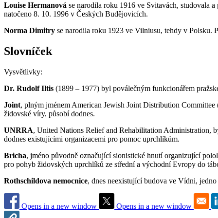
Louise Hermanová
se narodila roku 1916 ve Svitavách, studovala a 
natočeno 8. 10. 1996 v Českých Budějovicích.
Norma Dimitry
se narodila roku 1923 ve Vilniusu, tehdy v Polsku. P
Slovníček
Vysvětlivky:
Dr. Rudolf Iltis
(1899 – 1977) byl poválečným funkcionářem pražsk
Joint
, plným jménem American Jewish Joint Distribution Committee (
židovské víry, působí dodnes.
UNRRA
, United Nations Relief and Rehabilitation Administration,
dodnes existujícími organizacemi pro pomoc uprchlíkům.
Bricha
, jméno původně označující sionistické hnutí organizující po
pro pohyb židovských uprchlíků ze střední a východní Evropy do 
Rothschildova nemocnice
, dnes neexistující budova ve Vídni, jedno
Opens in a new window
Opens in a new window