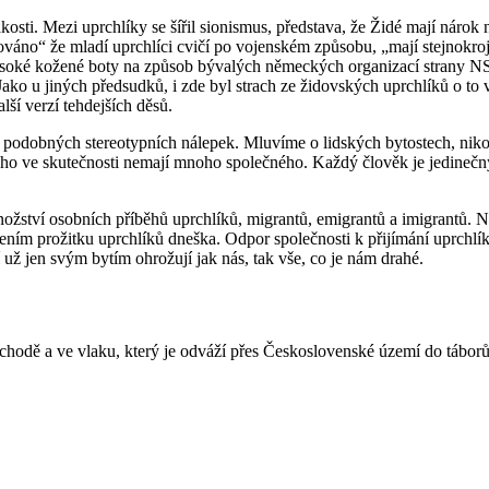
akosti. Mezi uprchlíky se šířil sionismus, představa, že Židé mají nárok
no“ že mladí uprchlíci cvičí po vojenském způsobu, „mají stejnokroje 
ysoké kožené boty na způsob bývalých německých organizací strany NS
ako u jiných předsudků, i zde byl strach ze židovských uprchlíků o to 
lší verzí tehdejších děsů.
 podobných stereotypních nálepek. Mluvíme o lidských bytostech, niko
toho ve skutečnosti nemají mnoho společného. Každý člověk je jedinečn
žství osobních příběhů uprchlíků, migrantů, emigrantů a imigrantů. Na
ením prožitku uprchlíků dneška. Odpor společnosti k přijímání uprchl
už jen svým bytím ohrožují jak nás, tak vše, co je nám drahé.
Náchodě a ve vlaku, který je odváží přes Československé území do tá