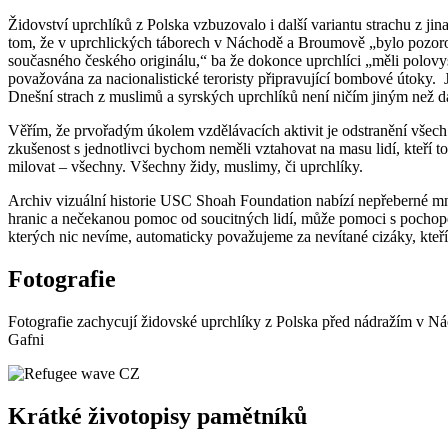
Židovství uprchlíků z Polska vzbuzovalo i další variantu strachu z jin
tom, že v uprchlických táborech v Náchodě a Broumově „bylo pozorová
současného českého originálu,“ ba že dokonce uprchlíci „měli polov
považována za nacionalistické teroristy připravující bombové útoky. J
Dnešní strach z muslimů a syrských uprchlíků není ničím jiným než da
Věřím, že prvořadým úkolem vzdělávacích aktivit je odstranění všech
zkušenost s jednotlivci bychom neměli vztahovat na masu lidí, kteří 
milovat – všechny. Všechny židy, muslimy, či uprchlíky.
Archiv vizuální historie USC Shoah Foundation nabízí nepřeberné mno
hranic a nečekanou pomoc od soucitných lidí, může pomoci s pochop
kterých nic nevíme, automaticky považujeme za nevítané cizáky, kteří 
Fotografie
Fotografie zachycují židovské uprchlíky z Polska před nádražím v 
Gafni
Krátké životopisy pamětníků