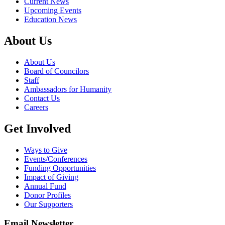
Current News
Upcoming Events
Education News
About Us
About Us
Board of Councilors
Staff
Ambassadors for Humanity
Contact Us
Careers
Get Involved
Ways to Give
Events/Conferences
Funding Opportunities
Impact of Giving
Annual Fund
Donor Profiles
Our Supporters
Email Newsletter