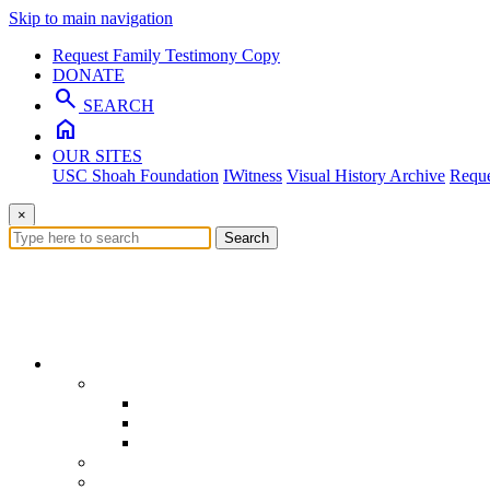
Skip to main navigation
Request Family Testimony Copy
DONATE
search
SEARCH
home
OUR SITES
USC Shoah Foundation
IWitness
Visual History Archive
Reque
×
Search