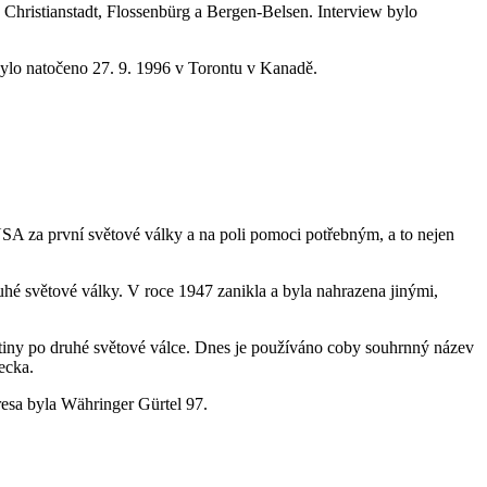
 Christianstadt, Flossenbürg a Bergen-Belsen. Interview bylo
 bylo natočeno 27. 9. 1996 v Torontu v Kanadě.
SA za první světové války a na poli pomoci potřebným, a to nejen
uhé světové války. V roce 1947 zanikla a byla nahrazena jinými,
stiny po druhé světové válce. Dnes je používáno coby souhrnný název
mecka.
dresa byla Währinger Gürtel 97.