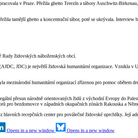
pracovala v Praze. Přežila ghetto Terezín a tábory Auschwitz-Birkenau,
řežila tamější ghetto a koncentrační tábor, poté se ukrývala. Interview
é Rady židovských náboženských obcí.
AJDC, JDC) je největší židovská humanitární organizace. Vznikla v U
 byla mezinárodní humanitární organizací zřízenou pro pomoc obětem dr
lolegální přesun národně orientovaných židů z východní Evropy do Pale
táborů pro bezdomovce v západních okupačních zónách Rakouska a Ně
 z hlavních recepčních center pro poválečné židovské uprchlíky. Její a
Opens in a new window
Opens in a new window