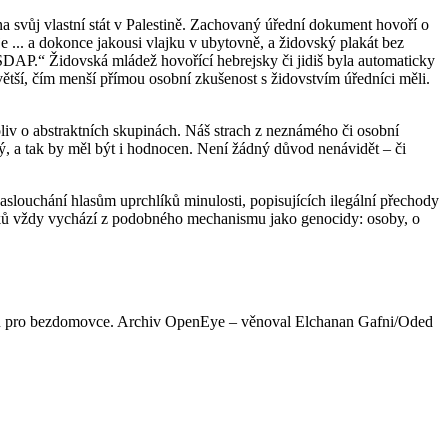
 na svůj vlastní stát v Palestině. Zachovaný úřední dokument hovoří o
... a dokonce jakousi vlajku v ubytovně, a židovský plakát bez
DAP.“ Židovská mládež hovořící hebrejsky či jidiš byla automaticky
větší, čím menší přímou osobní zkušenost s židovstvím úředníci měli.
liv o abstraktních skupinách. Náš strach z neznámého či osobní
ý, a tak by měl být i hodnocen. Není žádný důvod nenávidět – či
slouchání hlasům uprchlíků minulosti, popisujících ilegální přechody
íků vždy vychází z podobného mechanismu jako genocidy: osoby, o
borů pro bezdomovce. Archiv OpenEye – věnoval Elchanan Gafni/Oded