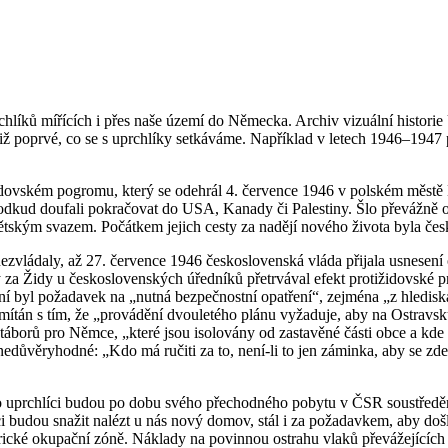
chlíků mířících i přes naše území do Německa. Archiv vizuální histor
iž poprvé, co se s uprchlíky setkáváme. Například v letech 1946–1947 
ovském pogromu, který se odehrál 4. července 1946 v polském městě Kie
d doufali pokračovat do USA, Kanady či Palestiny. Šlo převážně o re
ským svazem. Počátkem jejich cesty za nadějí nového života byla čes
o nezvládaly, až 27. července 1946 československá vláda přijala usnese
a Židy u československých úředníků přetrvával efekt protižidovské pr
sení byl požadavek na „nutná bezpečnostní opatření“, zejména „z hledis
odmítán s tím, že „provádění dvouletého plánu vyžaduje, aby na Ostravs
táborů pro Němce, „které jsou isolovány od zastavěné části obce a kde 
nedůvěryhodné: „Kdo má ručiti za to, není-li to jen záminka, aby se zde v
 tito uprchlíci budou po dobu svého přechodného pobytu v ČSR soustředě
ci budou snažit nalézt u nás nový domov, stál i za požadavkem, aby došlo 
rické okupační zóně. Náklady na povinnou ostrahu vlaků převážejících