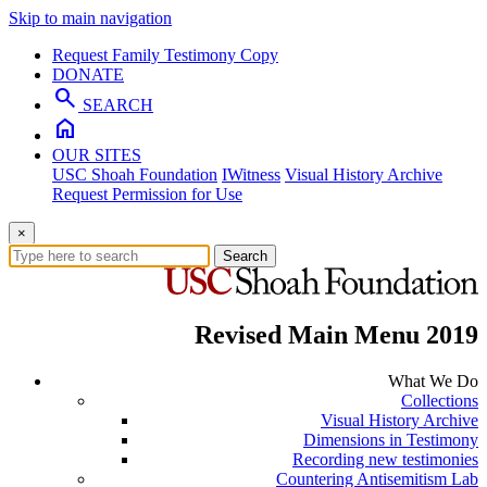
Skip to main navigation
Request Family Testimony Copy
DONATE
search
SEARCH
home
OUR SITES
USC Shoah Foundation
IWitness
Visual History Archive
Request Permission for Use
×
Search
Revised Main Menu 2019
What We Do
Collections
Visual History Archive
Dimensions in Testimony
Recording new testimonies
Countering Antisemitism Lab