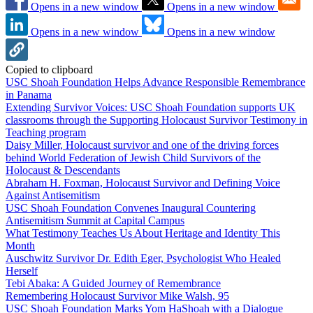
Opens in a new window
Opens in a new window
Opens in a new window
Opens in a new window
Copied to clipboard
USC Shoah Foundation Helps Advance Responsible Remembrance
in Panama
Extending Survivor Voices: USC Shoah Foundation supports UK
classrooms through the Supporting Holocaust Survivor Testimony in
Teaching program
Daisy Miller, Holocaust survivor and one of the driving forces
behind World Federation of Jewish Child Survivors of the
Holocaust & Descendants
Abraham H. Foxman, Holocaust Survivor and Defining Voice
Against Antisemitism
USC Shoah Foundation Convenes Inaugural Countering
Antisemitism Summit at Capital Campus
What Testimony Teaches Us About Heritage and Identity This
Month
Auschwitz Survivor Dr. Edith Eger, Psychologist Who Healed
Herself
Tebi Abaka: A Guided Journey of Remembrance
Remembering Holocaust Survivor Mike Walsh, 95
USC Shoah Foundation Marks Yom HaShoah with a Dialogue