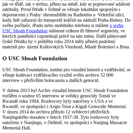
jak ve třídě, tak v terénu, přímo na místě, kde se popisované události
odehrály. První IWalk v češtině se věnuje lokalitám spojeným s
deportacemi z Prahy: shromaždišti na Radiotrhu a Veletržní ulici,
kudy lidé zařazení do transportů kráčeli na nádraží Praha-Bubny. Do
svého počítače, iPadu nebo mobilního telefonu si můžete
z webu
USC Shoah Foundation
stáhnout celkem tři filmové segmenty, ve
kterých pamětníci vzpomínají právě na tato místa. Další plánované
české IWalks by v průběhu roku 2014 měly přinést podobný
materiál pro území Královských Vinohrad, Mladé Boleslavi a Brna.
O USC Shoah Foundation
USC Shoah Foundation, institut pro vizuální historii a vzdělávání, se
věnuje kultivaci vzdělávacího využití svého archivu 52 000
interview s přeživšími holocaustu a dalších genocid.
V dubnu 2013 byl Archiv vizuální historie USC Shoah Foundation
rozšířen o soubor 65 interview se svědky genocidy Tutsiů ve
Rwandě roku 1994. Rozhovory byly natočeny v USA a ve
Rwandě, ve spolupráci s Aegis Trust a Kigali Genocide Memorial.
V únoru 2014 do archivu přibylo 12 svědectví přeživších
Nanjingského masakru v letech 1937-38. Tyto rozhovory byly
natočeny v Nanjingu, v čínštině, ve spolupráci s Nanjing Massacre
Memorial Hall.