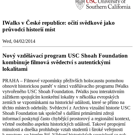
IWalks v České republice: očití svědkové jako
průvodci historií míst
Wed, 04/02/2014
Nový vzdělávací program USC Shoah Foundation
kombinuje filmová svědectví s autentickými
lokalitami
PRAHA – Filmové vzpomínky přeživších holocaustu pomohou
obnovit historickou paměť v rámci vzdělávacího programu IWalks
vytvořeného USC Shoah Foundation. IWalks jsou interaktivním
zážitkem spojujícím konkrétní lokality v několika evropských
zemích se vzpomínkami na historické události, které se přímo na
těchto místech odehrály. Svědectví z Archivu vizuální historie USC
Shoah Foundation tak společně s dalšími primárními zdroji
informací poskytují často chybějící prostorový a regionální kontext,
včetně osobního aspektu historických událostí. Takové propojení
minulosti a dneška prohlubuje vztah studentů i široké veřejnosti
k prostoru, ve kterém žijí. Vědomí historických souvislostí se pak