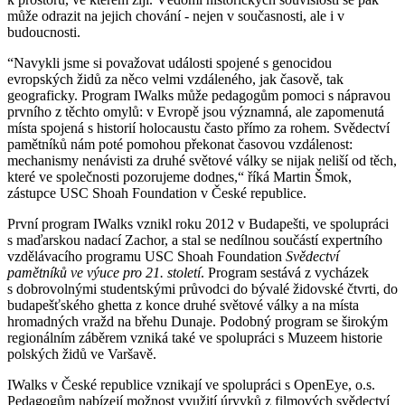
může odrazit na jejich chování - nejen v současnosti, ale i v
budoucnosti.
“Navykli jsme si považovat události spojené s genocidou
evropských židů za něco velmi vzdáleného, jak časově, tak
geograficky. Program IWalks může pedagogům pomoci s nápravou
prvního z těchto omylů: v Evropě jsou významná, ale zapomenutá
místa spojená s historií holocaustu často přímo za rohem. Svědectví
pamětníků nám poté pomohou překonat časovou vzdálenost:
mechanismy nenávisti za druhé světové války se nijak neliší od těch,
které ve společnosti pozorujeme dodnes,“ říká Martin Šmok,
zástupce USC Shoah Foundation v České republice.
První program IWalks vznikl roku 2012 v Budapešti, ve spolupráci
s maďarskou nadací Zachor, a stal se nedílnou součástí expertního
vzdělávacího programu USC Shoah Foundation
Svědectví
pamětníků ve výuce pro 21. století
. Program sestává z vycházek
s dobrovolnými studentskými průvodci do bývalé židovské čtvrti, do
budapešťského ghetta z konce druhé světové války a na místa
hromadných vražd na břehu Dunaje. Podobný program se širokým
regionálním záběrem vzniká také ve spolupráci s Muzeem historie
polských židů ve Varšavě.
IWalks v České republice vznikají ve spolupráci s OpenEye, o.s.
Pedagogům nabízejí možnost využití úryvků z filmových svědectví