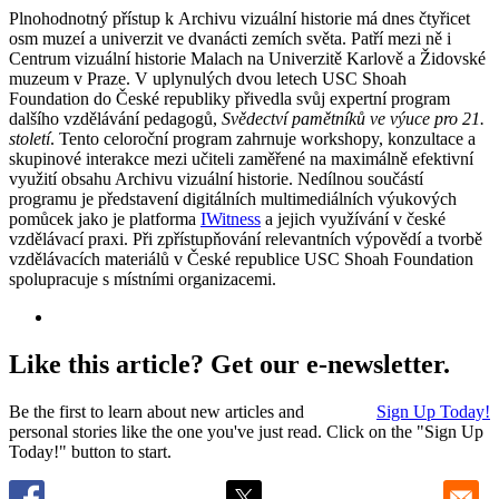
Plnohodnotný přístup k Archivu vizuální historie má dnes čtyřicet
osm muzeí a univerzit ve dvanácti zemích světa. Patří mezi ně i
Centrum vizuální historie Malach na Univerzitě Karlově a Židovské
muzeum v Praze. V uplynulých dvou letech USC Shoah
Foundation do České republiky přivedla svůj expertní program
dalšího vzdělávání pedagogů,
Svědectví pamětníků ve výuce pro 21.
století
. Tento celoroční program zahrnuje workshopy, konzultace a
skupinové interakce mezi učiteli zaměřené na maximálně efektivní
využití obsahu Archivu vizuální historie. Nedílnou součástí
programu je představení digitálních multimediálních výukových
pomůcek jako je platforma
IWitness
a jejich využívání v české
vzdělávací praxi. Při zpřístupňování relevantních výpovědí a tvorbě
vzdělávacích materiálů v České republice USC Shoah Foundation
spolupracuje s místními organizacemi.
Like this article? Get our e-newsletter.
Be the first to learn about new articles and
Sign Up Today!
personal stories like the one you've just read. Click on the "Sign Up
Today!" button to start.