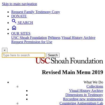
Skip to main navigation
Request Family Testimony Copy
DONATE
search
SEARCH
home
OUR SITES
USC Shoah Foundation
IWitness
Visual History Archive
Request Permission for Use
×
Search
Revised Main Menu 2019
What We Do
Collections
Visual History Archive
Dimensions in Testimony
Recording new testimonies
Countering Antisemitism Lab