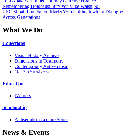
Tebi Abaka: A Guided Journey of Remembrance
Remembering Holocaust Survivor Mike Walsh, 95
USC Shoah Foundation Marks Yom HaShoah with a Dialogue
Across Generations
What We Do
Collections
Visual History Archive
Dimensions in Testimony
Contemporary Antisemitism
Oct 7th Survivors
Education
IWitness
Scholarship
Antisemitism Lecture Series
News & Events