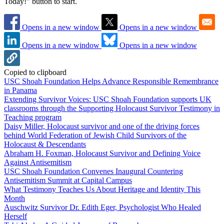
Today!" button to start.
Opens in a new window
Opens in a new window
Opens in a new window
Opens in a new window
Copied to clipboard
USC Shoah Foundation Helps Advance Responsible Remembrance
in Panama
Extending Survivor Voices: USC Shoah Foundation supports UK
classrooms through the Supporting Holocaust Survivor Testimony in
Teaching program
Daisy Miller, Holocaust survivor and one of the driving forces
behind World Federation of Jewish Child Survivors of the
Holocaust & Descendants
Abraham H. Foxman, Holocaust Survivor and Defining Voice
Against Antisemitism
USC Shoah Foundation Convenes Inaugural Countering
Antisemitism Summit at Capital Campus
What Testimony Teaches Us About Heritage and Identity This
Month
Auschwitz Survivor Dr. Edith Eger, Psychologist Who Healed
Herself