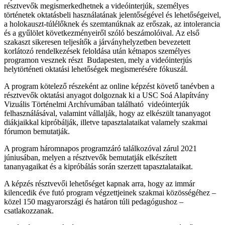
résztvevők megismerkedhetnek a videóinterjúk, személyes
történetek oktatásbeli használatának jelentőségével és lehetőségeivel,
a holokauszt-túlélőknek és szemtanúknak az erőszak, az intolerancia
és a gyűlölet következményeiről szóló beszámolóival. Az első
szakaszt sikeresen teljesítők a járványhelyzetben bevezetett
korlátozó rendelkezések feloldása után kétnapos személyes
programon vesznek részt Budapesten, mely a videóinterjús
helytörténeti oktatási lehetőségek megismerésére fókuszál.
A program kötelező részeként az online képzést követő tanévben a
résztvevők oktatási anyagot dolgoznak ki a USC Soá Alapítvány
Vizuális Történelmi Archívumában található videóinterjúk
felhasználásával, valamint vállalják, hogy az elkészült tananyagot
diákjaikkal kipróbálják, illetve tapasztalataikat valamely szakmai
fórumon bemutatják.
A program háromnapos programzáró találkozóval zárul 2021
júniusában, melyen a résztvevők bemutatják elkészített
tananyagaikat és a kipróbálás során szerzett tapasztalataikat.
A képzés résztvevői lehetőséget kapnak arra, hogy az immár
kilencedik éve futó program végzettjeinek szakmai közösségéhez –
közel 150 magyarországi és határon túli pedagógushoz –
csatlakozzanak.