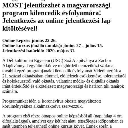
MOST jelentkezhet a magyarországi
program kilencedik évfolyamára!
Jelentkezés az online jelentkezési lap
kitöltésével!
Online képzés: június 22-26.
Online kurzus (önálló tanulás): június 27 – július 15.
Jelentkezési határidő: 2020. május 31.
A Dél-kaliforniai Egyetem (USC) Soá Alapítványa a Zachor
Alapítvánnyal együttműködve meghirdeti nemzetközi szakmai
továbbképző programjának kilencedik évfolyamát Videóinterjúk a
21. század oktatásában címmel, előítéletek csökkentése, toleranciáról
és holokausztról való oktatás, valamint média- és digitális oktatás
iránt érdeklődő és elkötelezett magyarországi és határon túli tanárok
számára.
Programunkat idén a koronavírus okozta megváltozott
körülményekhez alkalmazkodva szervezzük.
A program első része ötnapos online képzésből áll (napi átlag 4 óra
elfoglaltsággal), amelyet egy két hét alatt, tetszőleges időpontban és
saját ütemben teljesíthető online kurzus követ. Ennek során a