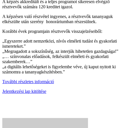
A képzés akkreditált és a teljes programot sikeresen elvégző
résztvevők számára 120 kreditet igazol.
A képzésen való részvétel ingyenes, a résztvevők tananyaguk
elkészülte után szerény honoráriumban részesülnek.
Korábbi évek programjain résztvevők visszajelzéseiből:
„Egyszerre adott nemzetközi, nívós elméleti tudást és gyakorlati
ismereteket.”
„Megragadott a sokszínűség, az interjúk hihetetlen gazdagsága!”
„… színvonalas előadások, felkészült elméleti és gyakorlati
szakemberek…”
„a digitális lehetőségeket is figyelembe véve, új kaput nyitott ki
számomra a tananyagkészítésben.”
További részletes információ
Jelentkezési lap kitöltése